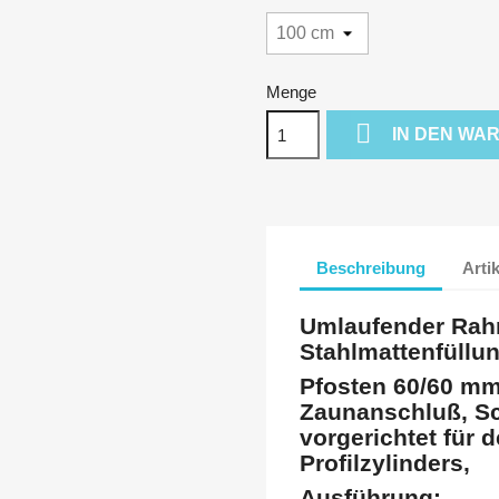
Menge

IN DEN WA
Beschreibung
Arti
Umlaufender Rah
Stahlmattenfüllun
Pfosten 60/60 mm
Zaunanschluß, Sc
vorgerichtet für 
Profilzylinders,
Ausführung: